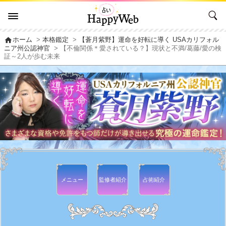
home
ホーム
>
本格鑑定
>
【蒼月紫野】運命を好転に導く USAカリフォル
ニア州公認神官
> 【不倫関係＊愛されている？】現状と不満/葛藤/愛の検
証～2人が歩む未来
メニュー
監修者
紹介
占術紹介