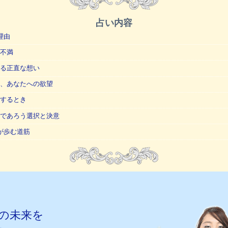
占い内容
理由
不満
る正直な想い
、あなたへの欲望
するとき
であろう選択と決意
が歩む道筋
の未来を