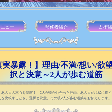
メニュー
監修者
紹介
占術
実暴露！】理由/不満/想い/欲望
択と決意～2人が歩む道筋
、あの人の本心を暴露！ 2人が惹かれ合った理由、あの人が現状に抱
たを比較するとき、選択と決意、その後2人が歩む道筋をお伝えします。