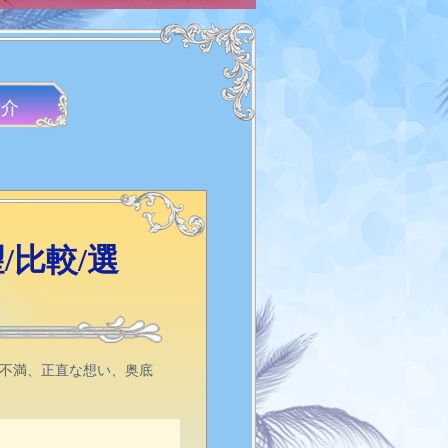
紹介
/比較/選
く不満、正直な想い、奥底