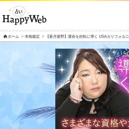
home
ホーム
>
本格鑑定
>
【蒼月紫野】運命を好転に導く USAカリフォル