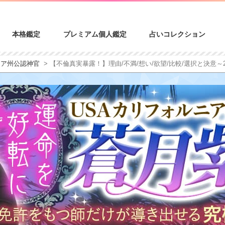
本格鑑定
プレミアム個人鑑定
占いコレクション
ニア州公認神官
> 【不倫真実暴露！】理由/不満/想い/欲望/比較/選択と決意