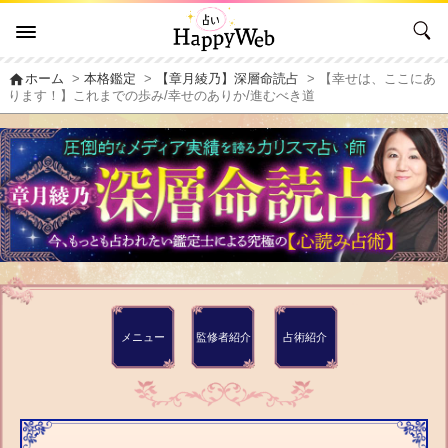
home
ホーム
>
本格鑑定
>
【章月綾乃】深層命読占
> 【幸せは、ここにあ
ります！】これまでの歩み/幸せのありか/進むべき道
メニュー
監修者
紹介
占術紹介