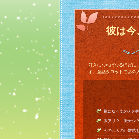
彼は今
好きになればなるほどに
す。童話タロットであの
気になるあの人の
脈アリ？ 脈ナシ
今の二人の距離感