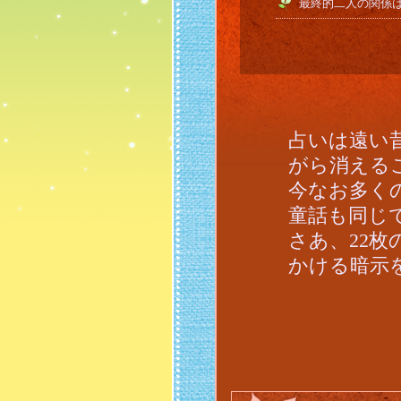
最終的二人の関係
占いは遠い
がら消える
今なお多く
童話も同じ
さあ、22
かける暗示