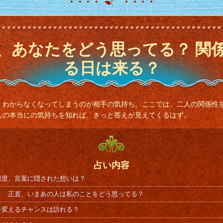
、あなたをどう思ってる？ 関
る日は来る？
、わからなくなってしまうのが相手の気持ち。ここでは、二人の関係性
人の本当にの気持ちを知れば、きっと答えが見えてくるはず。
占い内容
態度、言葉に隠された想いは？
？ 正直、いまあの人は私のことをどう思ってる？
を変えるチャンスは訪れる？