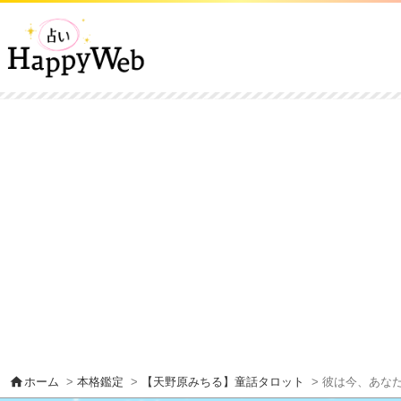
home
ホーム
>
本格鑑定
>
【天野原みちる】童話タロット
> 彼は今、あな