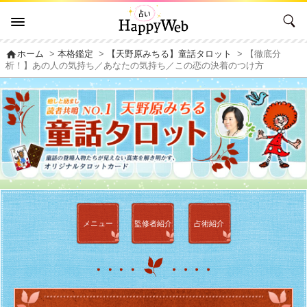
home
ホーム
>
本格鑑定
>
【天野原みちる】童話タロット
> 【徹底分
析！】あの人の気持ち／あなたの気持ち／この恋の決着のつけ方
メニュー
監修者
紹介
占術紹介