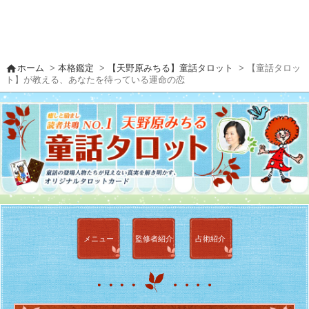
home
ホーム
>
本格鑑定
>
【天野原みちる】童話タロット
> 【童話タロッ
ト】が教える、あなたを待っている運命の恋
メニュー
監修者
紹介
占術紹介