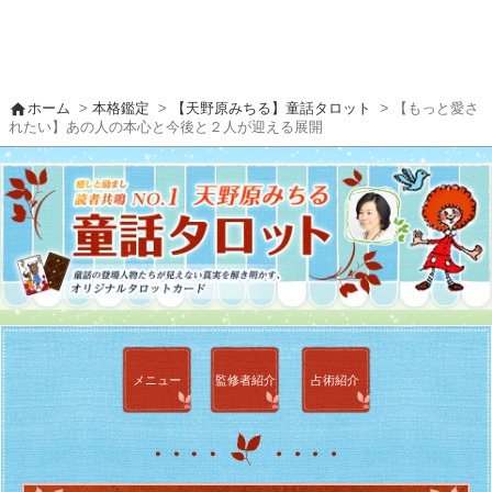
home
ホーム
>
本格鑑定
>
【天野原みちる】童話タロット
> 【もっと愛さ
れたい】あの人の本心と今後と２人が迎える展開
メニュー
監修者
紹介
占術紹介