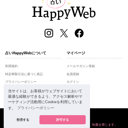
占いHappyWebについて
マイページ
利用規約
メールマガジン登録
特定商取引法に基づく表記
会員登録
プライバシーポリシー
ログイン
運営会社
当サイトは、お客様がウェブサイトにおいて
最適な経験ができるよう、アクセス解析やマ
お問合せ
ーケティング活動用にCookieを利用していま
す。
プライバシーポリシー
Copyright © Setsuwasha Co.,Ltd.
powered by
RRJ Inc.
拒否する
許可する
掲載の情報や画像など、すべてのコンテンツの
無断複写、転載を禁じます。