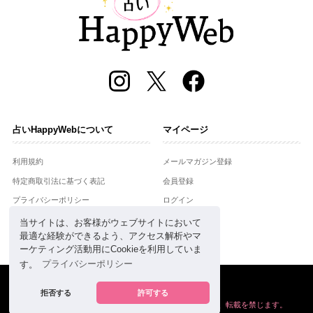
占いHappyWebについて
マイページ
利用規約
メールマガジン登録
特定商取引法に基づく表記
会員登録
プライバシーポリシー
ログイン
運営会社
当サイトは、お客様がウェブサイトにおいて
最適な経験ができるよう、アクセス解析やマ
お問合せ
ーケティング活動用にCookieを利用していま
す。
プライバシーポリシー
Copyright © Setsuwasha Co.,Ltd.
powered by
RRJ Inc.
拒否する
許可する
掲載の情報や画像など、すべてのコンテンツの
無断複写、転載を禁じます。