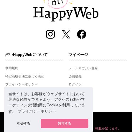
占いHappyWebについて
マイページ
利用規約
メールマガジン登録
特定商取引法に基づく表記
会員登録
プライバシーポリシー
ログイン
運営会社
当サイトは、お客様がウェブサイトにおいて
最適な経験ができるよう、アクセス解析やマ
お問合せ
ーケティング活動用にCookieを利用していま
す。
プライバシーポリシー
Copyright © Setsuwasha Co.,Ltd.
powered by
RRJ Inc.
拒否する
許可する
掲載の情報や画像など、すべてのコンテンツの
無断複写、転載を禁じます。