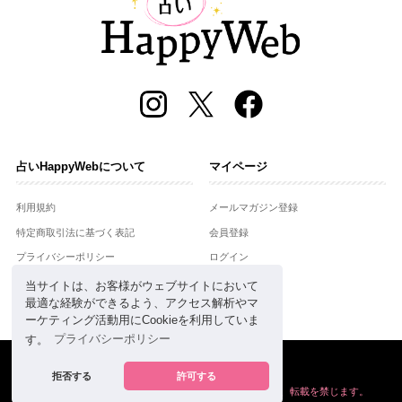
占いHappyWebについて
マイページ
利用規約
メールマガジン登録
特定商取引法に基づく表記
会員登録
プライバシーポリシー
ログイン
運営会社
当サイトは、お客様がウェブサイトにおいて
最適な経験ができるよう、アクセス解析やマ
お問合せ
ーケティング活動用にCookieを利用していま
す。
プライバシーポリシー
Copyright © Setsuwasha Co.,Ltd.
powered by
RRJ Inc.
拒否する
許可する
掲載の情報や画像など、すべてのコンテンツの
無断複写、転載を禁じます。