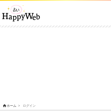
home
ホーム
>
ログイン