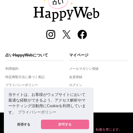
占いHappyWebについて
マイページ
利用規約
メールマガジン登録
特定商取引法に基づく表記
会員登録
プライバシーポリシー
ログイン
運営会社
当サイトは、お客様がウェブサイトにおいて
最適な経験ができるよう、アクセス解析やマ
お問合せ
ーケティング活動用にCookieを利用していま
す。
プライバシーポリシー
Copyright © Setsuwasha Co.,Ltd.
powered by
RRJ Inc.
拒否する
許可する
掲載の情報や画像など、すべてのコンテンツの
無断複写、転載を禁じます。