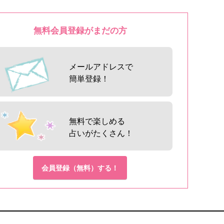
無料会員登録がまだの方
メールアドレスで
簡単登録！
無料で楽しめる
占いがたくさん！
会員登録（無料）する！