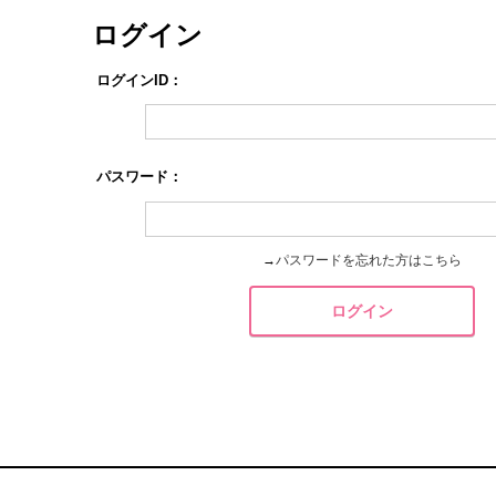
ログイン
ログインID：
パスワード：
→
パスワードを忘れた方はこちら
ログイン