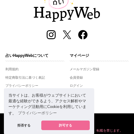
占いHappyWebについて
マイページ
利用規約
メールマガジン登録
特定商取引法に基づく表記
会員登録
プライバシーポリシー
ログイン
運営会社
当サイトは、お客様がウェブサイトにおいて
最適な経験ができるよう、アクセス解析やマ
お問合せ
ーケティング活動用にCookieを利用していま
す。
プライバシーポリシー
Copyright © Setsuwasha Co.,Ltd.
powered by
RRJ Inc.
拒否する
許可する
掲載の情報や画像など、すべてのコンテンツの
無断複写、転載を禁じます。