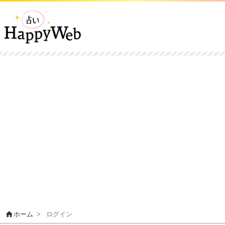
home
ホーム
>
ログイン