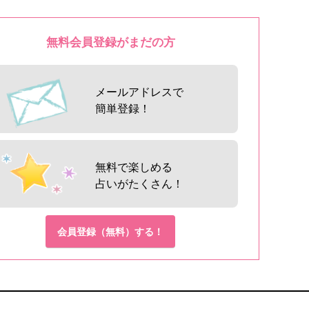
無料会員登録がまだの方
メールアドレスで
簡単登録！
無料で楽しめる
占いがたくさん！
会員登録（無料）する！