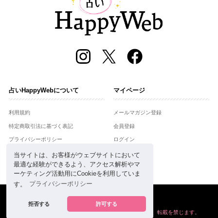
占いHappyWebについて
マイページ
利用規約
メールマガジン登録
特定商取引法に基づく表記
会員登録
プライバシーポリシー
ログイン
運営会社
当サイトは、お客様がウェブサイトにおいて
最適な経験ができるよう、アクセス解析やマ
お問合せ
ーケティング活動用にCookieを利用していま
す。
プライバシーポリシー
Copyright © Setsuwasha Co.,Ltd.
powered by
RRJ Inc.
拒否する
許可する
掲載の情報や画像など、すべてのコンテンツの
無断複写、転載を禁じます。