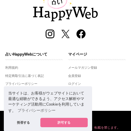
占いHappyWebについて
マイページ
利用規約
メールマガジン登録
特定商取引法に基づく表記
会員登録
プライバシーポリシー
ログイン
運営会社
当サイトは、お客様がウェブサイトにおいて
最適な経験ができるよう、アクセス解析やマ
お問合せ
ーケティング活動用にCookieを利用していま
す。
プライバシーポリシー
Copyright © Setsuwasha Co.,Ltd.
powered by
RRJ Inc.
拒否する
許可する
掲載の情報や画像など、すべてのコンテンツの
無断複写、転載を禁じます。