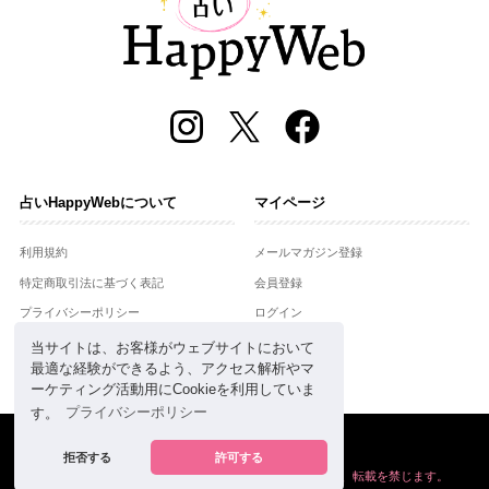
占いHappyWebについて
マイページ
利用規約
メールマガジン登録
特定商取引法に基づく表記
会員登録
プライバシーポリシー
ログイン
運営会社
当サイトは、お客様がウェブサイトにおいて
最適な経験ができるよう、アクセス解析やマ
お問合せ
ーケティング活動用にCookieを利用していま
す。
プライバシーポリシー
Copyright © Setsuwasha Co.,Ltd.
powered by
RRJ Inc.
拒否する
許可する
掲載の情報や画像など、すべてのコンテンツの
無断複写、転載を禁じます。