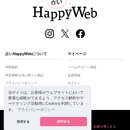
占いHappyWebについて
マイページ
利用規約
メールマガジン登録
特定商取引法に基づく表記
会員登録
プライバシーポリシー
ログイン
運営会社
当サイトは、お客様がウェブサイトにおいて
最適な経験ができるよう、アクセス解析やマ
お問合せ
ーケティング活動用にCookieを利用していま
す。
プライバシーポリシー
Copyright © Setsuwasha Co.,Ltd.
powered by
RRJ Inc.
拒否する
許可する
掲載の情報や画像など、すべてのコンテンツの
無断複写、転載を禁じます。