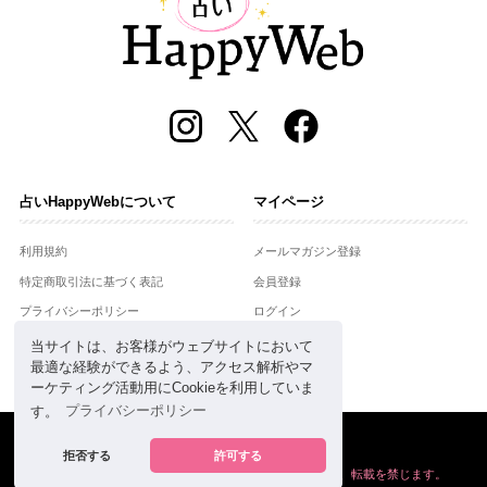
占いHappyWebについて
マイページ
利用規約
メールマガジン登録
特定商取引法に基づく表記
会員登録
プライバシーポリシー
ログイン
運営会社
当サイトは、お客様がウェブサイトにおいて
最適な経験ができるよう、アクセス解析やマ
お問合せ
ーケティング活動用にCookieを利用していま
す。
プライバシーポリシー
Copyright © Setsuwasha Co.,Ltd.
powered by
RRJ Inc.
拒否する
許可する
掲載の情報や画像など、すべてのコンテンツの
無断複写、転載を禁じます。