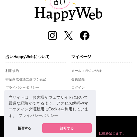
占いHappyWebについて
マイページ
利用規約
メールマガジン登録
特定商取引法に基づく表記
会員登録
プライバシーポリシー
ログイン
運営会社
当サイトは、お客様がウェブサイトにおいて
最適な経験ができるよう、アクセス解析やマ
お問合せ
ーケティング活動用にCookieを利用していま
す。
プライバシーポリシー
Copyright © Setsuwasha Co.,Ltd.
powered by
RRJ Inc.
拒否する
許可する
掲載の情報や画像など、すべてのコンテンツの
無断複写、転載を禁じます。