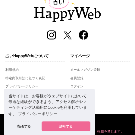
占いHappyWebについて
マイページ
利用規約
メールマガジン登録
特定商取引法に基づく表記
会員登録
プライバシーポリシー
ログイン
運営会社
当サイトは、お客様がウェブサイトにおいて
最適な経験ができるよう、アクセス解析やマ
お問合せ
ーケティング活動用にCookieを利用していま
す。
プライバシーポリシー
Copyright © Setsuwasha Co.,Ltd.
powered by
RRJ Inc.
拒否する
許可する
掲載の情報や画像など、すべてのコンテンツの
無断複写、転載を禁じます。