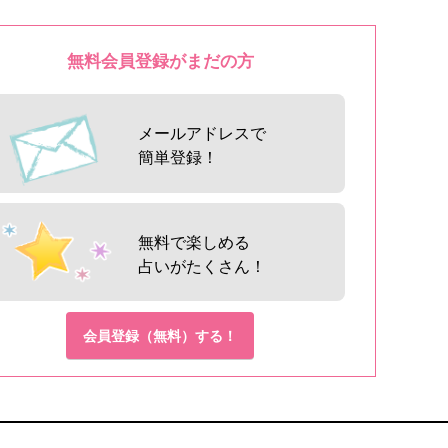
無料会員登録がまだの方
メールアドレスで
簡単登録！
無料で楽しめる
占いがたくさん！
会員登録（無料）する！