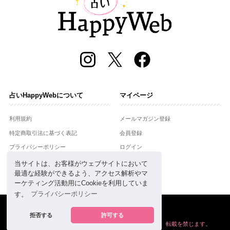
占いHappyWebについて
マイページ
利用規約
メールマガジン登録
特定商取引法に基づく表記
会員登録
プライバシーポリシー
ログイン
運営会社
当サイトは、お客様がウェブサイトにおいて
最適な経験ができるよう、アクセス解析やマ
お問合せ
ーケティング活動用にCookieを利用していま
す。
プライバシーポリシー
Copyright © Setsuwasha Co.,Ltd.
powered by
RRJ Inc.
拒否する
許可する
掲載の情報や画像など、すべてのコンテンツの
無断複写、転載を禁じます。