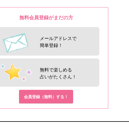
無料会員登録がまだの方
メールアドレスで
簡単登録！
無料で楽しめる
占いがたくさん！
会員登録（無料）する！