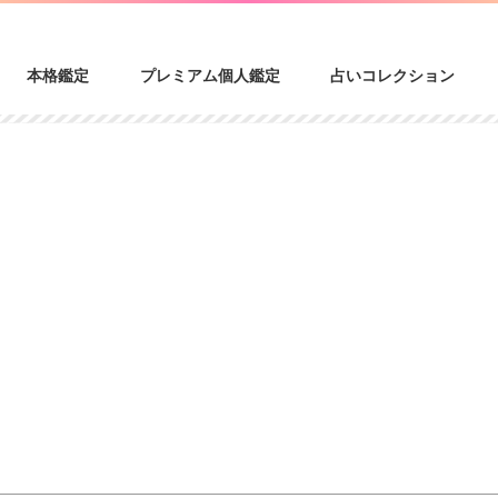
本格鑑定
プレミアム個人鑑定
占いコレクション