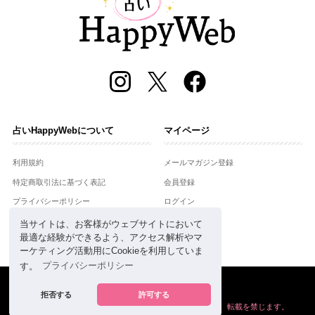
占いHappyWebについて
マイページ
利用規約
メールマガジン登録
特定商取引法に基づく表記
会員登録
プライバシーポリシー
ログイン
運営会社
当サイトは、お客様がウェブサイトにおいて
最適な経験ができるよう、アクセス解析やマ
お問合せ
ーケティング活動用にCookieを利用していま
す。
プライバシーポリシー
Copyright © Setsuwasha Co.,Ltd.
powered by
RRJ Inc.
拒否する
許可する
掲載の情報や画像など、すべてのコンテンツの
無断複写、転載を禁じます。