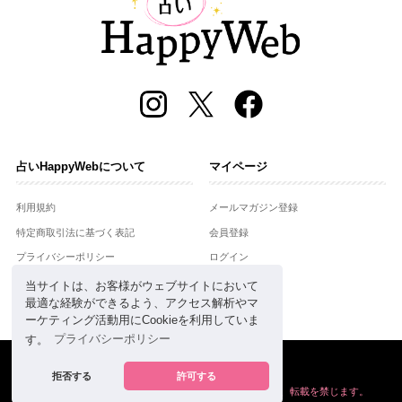
占いHappyWebについて
マイページ
利用規約
メールマガジン登録
特定商取引法に基づく表記
会員登録
プライバシーポリシー
ログイン
運営会社
当サイトは、お客様がウェブサイトにおいて
最適な経験ができるよう、アクセス解析やマ
お問合せ
ーケティング活動用にCookieを利用していま
す。
プライバシーポリシー
Copyright © Setsuwasha Co.,Ltd.
powered by
RRJ Inc.
拒否する
許可する
掲載の情報や画像など、すべてのコンテンツの
無断複写、転載を禁じます。