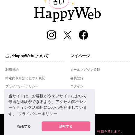
占いHappyWebについて
マイページ
利用規約
メールマガジン登録
特定商取引法に基づく表記
会員登録
プライバシーポリシー
ログイン
運営会社
当サイトは、お客様がウェブサイトにおいて
最適な経験ができるよう、アクセス解析やマ
お問合せ
ーケティング活動用にCookieを利用していま
す。
プライバシーポリシー
Copyright © Setsuwasha Co.,Ltd.
powered by
RRJ Inc.
拒否する
許可する
掲載の情報や画像など、すべてのコンテンツの
無断複写、転載を禁じます。