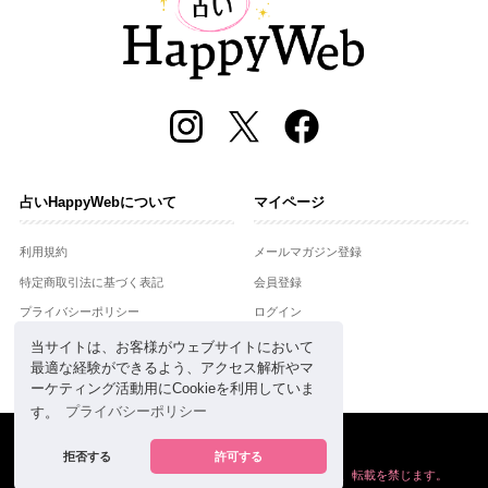
占いHappyWebについて
マイページ
利用規約
メールマガジン登録
特定商取引法に基づく表記
会員登録
プライバシーポリシー
ログイン
運営会社
当サイトは、お客様がウェブサイトにおいて
最適な経験ができるよう、アクセス解析やマ
お問合せ
ーケティング活動用にCookieを利用していま
す。
プライバシーポリシー
Copyright © Setsuwasha Co.,Ltd.
powered by
RRJ Inc.
拒否する
許可する
掲載の情報や画像など、すべてのコンテンツの
無断複写、転載を禁じます。