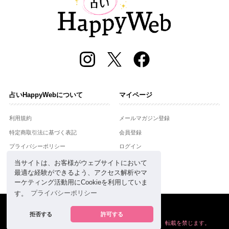
占いHappyWebについて
マイページ
利用規約
メールマガジン登録
特定商取引法に基づく表記
会員登録
プライバシーポリシー
ログイン
運営会社
当サイトは、お客様がウェブサイトにおいて
最適な経験ができるよう、アクセス解析やマ
お問合せ
ーケティング活動用にCookieを利用していま
す。
プライバシーポリシー
Copyright © Setsuwasha Co.,Ltd.
powered by
RRJ Inc.
拒否する
許可する
掲載の情報や画像など、すべてのコンテンツの
無断複写、転載を禁じます。