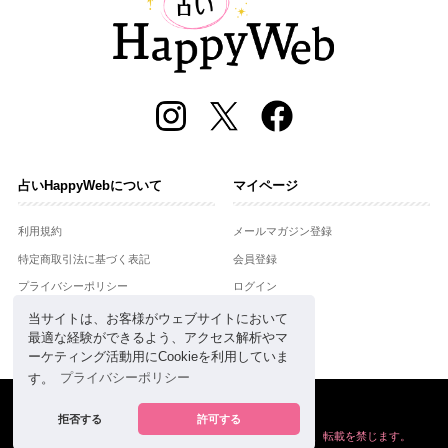
占いHappyWebについて
マイページ
利用規約
メールマガジン登録
特定商取引法に基づく表記
会員登録
プライバシーポリシー
ログイン
運営会社
当サイトは、お客様がウェブサイトにおいて
最適な経験ができるよう、アクセス解析やマ
お問合せ
ーケティング活動用にCookieを利用していま
す。
プライバシーポリシー
Copyright © Setsuwasha Co.,Ltd.
powered by
RRJ Inc.
拒否する
許可する
掲載の情報や画像など、すべてのコンテンツの
無断複写、転載を禁じます。