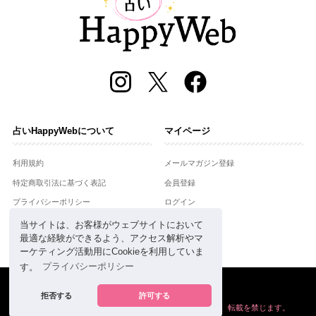
占いHappyWebについて
マイページ
利用規約
メールマガジン登録
特定商取引法に基づく表記
会員登録
プライバシーポリシー
ログイン
運営会社
当サイトは、お客様がウェブサイトにおいて
最適な経験ができるよう、アクセス解析やマ
お問合せ
ーケティング活動用にCookieを利用していま
す。
プライバシーポリシー
Copyright © Setsuwasha Co.,Ltd.
powered by
RRJ Inc.
拒否する
許可する
掲載の情報や画像など、すべてのコンテンツの
無断複写、転載を禁じます。