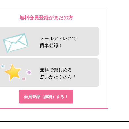
無料会員登録がまだの方
メールアドレスで
簡単登録！
無料で楽しめる
占いがたくさん！
会員登録（無料）する！