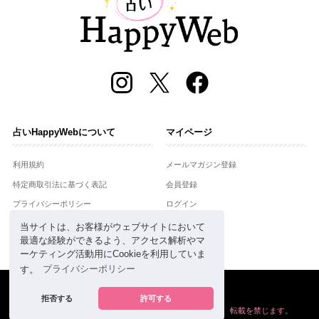
占いHappyWebについて
マイページ
利用規約
メールマガジン登録
特定商取引法に基づく表記
会員登録
プライバシーポリシー
ログイン
運営会社
当サイトは、お客様がウェブサイトにおいて
最適な経験ができるよう、アクセス解析やマ
お問合せ
ーケティング活動用にCookieを利用していま
す。
プライバシーポリシー
Copyright © Setsuwasha Co.,Ltd.
powered by
RRJ Inc.
拒否する
許可する
掲載の情報や画像など、すべてのコンテンツの
無断複写、転載を禁じます。