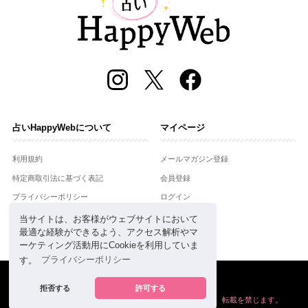
占いHappyWebについて
マイページ
利用規約
メールマガジン登録
特定商取引法に基づく表記
会員登録
プライバシーポリシー
ログイン
運営会社
当サイトは、お客様がウェブサイトにおいて
最適な経験ができるよう、アクセス解析やマ
お問合せ
ーケティング活動用にCookieを利用していま
す。
プライバシーポリシー
Copyright © Setsuwasha Co.,Ltd.
powered by
RRJ Inc.
拒否する
許可する
掲載の情報や画像など、すべてのコンテンツの
無断複写、転載を禁じます。