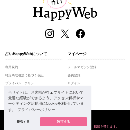
占いHappyWebについて
マイページ
利用規約
メールマガジン登録
特定商取引法に基づく表記
会員登録
プライバシーポリシー
ログイン
運営会社
当サイトは、お客様がウェブサイトにおいて
最適な経験ができるよう、アクセス解析やマ
お問合せ
ーケティング活動用にCookieを利用していま
す。
プライバシーポリシー
Copyright © Setsuwasha Co.,Ltd.
powered by
RRJ Inc.
拒否する
許可する
掲載の情報や画像など、すべてのコンテンツの
無断複写、転載を禁じます。