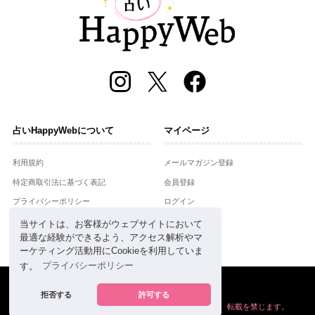
占いHappyWebについて
マイページ
利用規約
メールマガジン登録
特定商取引法に基づく表記
会員登録
プライバシーポリシー
ログイン
運営会社
当サイトは、お客様がウェブサイトにおいて
最適な経験ができるよう、アクセス解析やマ
お問合せ
ーケティング活動用にCookieを利用していま
す。
プライバシーポリシー
Copyright © Setsuwasha Co.,Ltd.
powered by
RRJ Inc.
拒否する
許可する
掲載の情報や画像など、すべてのコンテンツの
無断複写、転載を禁じます。