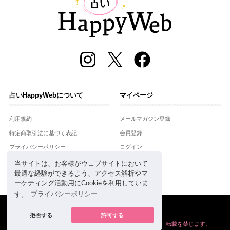
占いHappyWebについて
マイページ
利用規約
メールマガジン登録
特定商取引法に基づく表記
会員登録
プライバシーポリシー
ログイン
運営会社
当サイトは、お客様がウェブサイトにおいて
最適な経験ができるよう、アクセス解析やマ
お問合せ
ーケティング活動用にCookieを利用していま
す。
プライバシーポリシー
Copyright © Setsuwasha Co.,Ltd.
powered by
RRJ Inc.
拒否する
許可する
掲載の情報や画像など、すべてのコンテンツの
無断複写、転載を禁じます。