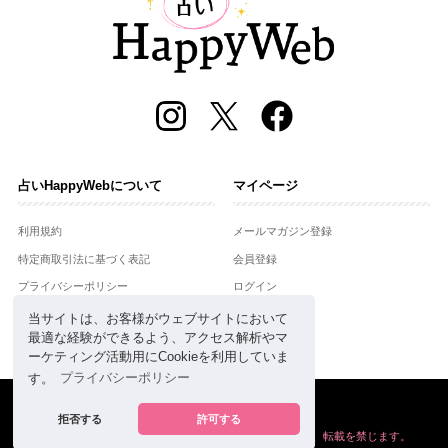
占いHappyWebについて
マイページ
利用規約
メールマガジン登録
特定商取引法に基づく表記
会員登録
プライバシーポリシー
ログイン
運営会社
当サイトは、お客様がウェブサイトにおいて
最適な経験ができるよう、アクセス解析やマ
お問合せ
ーケティング活動用にCookieを利用していま
す。
プライバシーポリシー
Copyright © Setsuwasha Co.,Ltd.
powered by
RRJ Inc.
拒否する
許可する
掲載の情報や画像など、すべてのコンテンツの
無断複写、転載を禁じます。