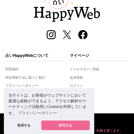
占いHappyWebについて
マイページ
利用規約
メールマガジン登録
特定商取引法に基づく表記
会員登録
プライバシーポリシー
ログイン
運営会社
当サイトは、お客様がウェブサイトにおいて
最適な経験ができるよう、アクセス解析やマ
お問合せ
ーケティング活動用にCookieを利用していま
す。
プライバシーポリシー
Copyright © Setsuwasha Co.,Ltd.
powered by
RRJ Inc.
拒否する
許可する
掲載の情報や画像など、すべてのコンテンツの
無断複写、転載を禁じます。