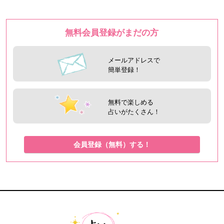
無料会員登録がまだの方
メールアドレスで
簡単登録！
無料で楽しめる
占いがたくさん！
会員登録（無料）する！