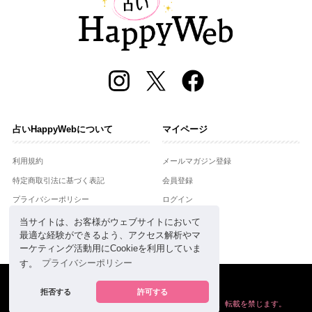
占いHappyWebについて
マイページ
利用規約
メールマガジン登録
特定商取引法に基づく表記
会員登録
プライバシーポリシー
ログイン
運営会社
当サイトは、お客様がウェブサイトにおいて
最適な経験ができるよう、アクセス解析やマ
お問合せ
ーケティング活動用にCookieを利用していま
す。
プライバシーポリシー
Copyright © Setsuwasha Co.,Ltd.
powered by
RRJ Inc.
拒否する
許可する
掲載の情報や画像など、すべてのコンテンツの
無断複写、転載を禁じます。