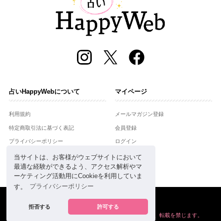
占いHappyWebについて
マイページ
利用規約
メールマガジン登録
特定商取引法に基づく表記
会員登録
プライバシーポリシー
ログイン
運営会社
当サイトは、お客様がウェブサイトにおいて
最適な経験ができるよう、アクセス解析やマ
お問合せ
ーケティング活動用にCookieを利用していま
す。
プライバシーポリシー
Copyright © Setsuwasha Co.,Ltd.
powered by
RRJ Inc.
拒否する
許可する
掲載の情報や画像など、すべてのコンテンツの
無断複写、転載を禁じます。