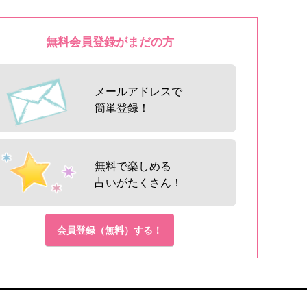
無料会員登録がまだの方
メールアドレスで
簡単登録！
無料で楽しめる
占いがたくさん！
会員登録（無料）する！