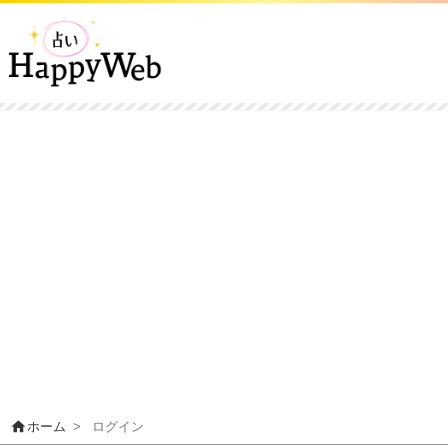
home
ホーム
>
ログイン