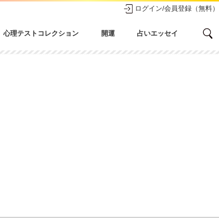
ログイン/会員登録（無料）
心理テストコレクション
開運
占いエッセイ