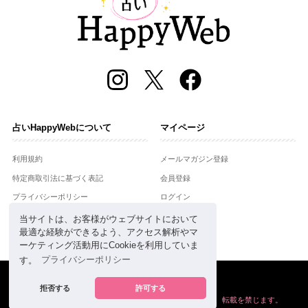
占いHappyWebについて
マイページ
利用規約
メールマガジン登録
特定商取引法に基づく表記
会員登録
プライバシーポリシー
ログイン
運営会社
当サイトは、お客様がウェブサイトにおいて
最適な経験ができるよう、アクセス解析やマ
お問合せ
ーケティング活動用にCookieを利用していま
す。
プライバシーポリシー
Copyright © Setsuwasha Co.,Ltd.
powered by
RRJ Inc.
拒否する
許可する
掲載の情報や画像など、すべてのコンテンツの
無断複写、転載を禁じます。