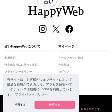
占いHappyWebについて
マイページ
利用規約
メールマガジン登録
特定商取引法に基づく表記
会員登録
プライバシーポリシー
ログイン
運営会社
当サイトは、お客様がウェブサイトにおいて
最適な経験ができるよう、アクセス解析やマ
お問合せ
ーケティング活動用にCookieを利用していま
す。
プライバシーポリシー
Copyright © Setsuwasha Co.,Ltd.
powered by
RRJ Inc.
拒否する
許可する
掲載の情報や画像など、すべてのコンテンツの
無断複写、転載を禁じます。