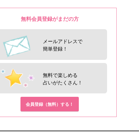
無料会員登録がまだの方
メールアドレスで
簡単登録！
無料で楽しめる
占いがたくさん！
会員登録（無料）する！