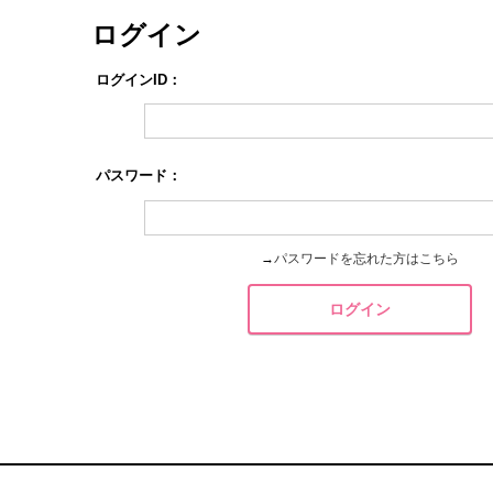
ログイン
ログインID：
パスワード：
→
パスワードを忘れた方はこちら
ログイン