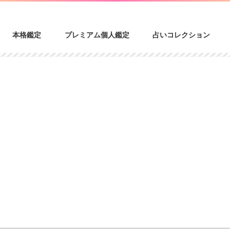
本格鑑定
プレミアム個人鑑定
占いコレクション