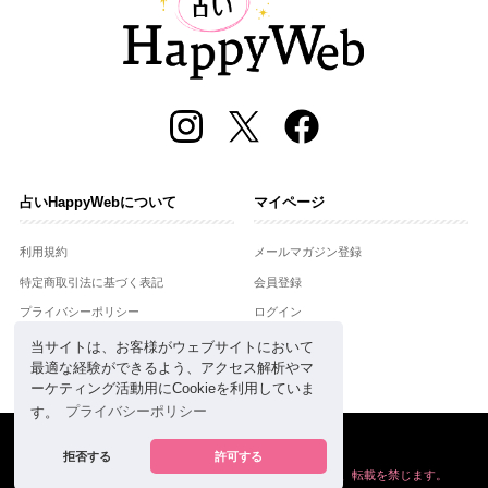
占いHappyWebについて
マイページ
利用規約
メールマガジン登録
特定商取引法に基づく表記
会員登録
プライバシーポリシー
ログイン
運営会社
当サイトは、お客様がウェブサイトにおいて
最適な経験ができるよう、アクセス解析やマ
お問合せ
ーケティング活動用にCookieを利用していま
す。
プライバシーポリシー
Copyright © Setsuwasha Co.,Ltd.
powered by
RRJ Inc.
拒否する
許可する
掲載の情報や画像など、すべてのコンテンツの
無断複写、転載を禁じます。