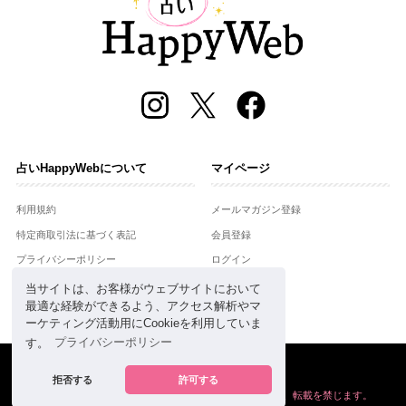
占いHappyWebについて
マイページ
利用規約
メールマガジン登録
特定商取引法に基づく表記
会員登録
プライバシーポリシー
ログイン
運営会社
当サイトは、お客様がウェブサイトにおいて
最適な経験ができるよう、アクセス解析やマ
お問合せ
ーケティング活動用にCookieを利用していま
す。
プライバシーポリシー
Copyright © Setsuwasha Co.,Ltd.
powered by
RRJ Inc.
拒否する
許可する
掲載の情報や画像など、すべてのコンテンツの
無断複写、転載を禁じます。